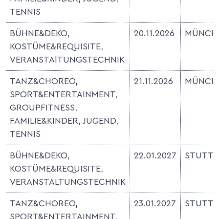
TENNIS
BÜHNE&DEKO,
20.11.2026
MÜNCH
KOSTÜME&REQUISITE,
VERANSTAlTUNGSTECHNIK
TANZ&CHOREO,
21.11.2026
MÜNCH
SPORT&ENTERTAINMENT,
GROUPFITNESS,
FAMILIE&KINDER, JUGEND,
TENNIS
BÜHNE&DEKO,
22.01.2027
STUTT
KOSTÜME&REQUISITE,
VERANSTALTUNGSTECHNIK
TANZ&CHOREO,
23.01.2027
STUTT
SPORT&ENTERTAINMENT,