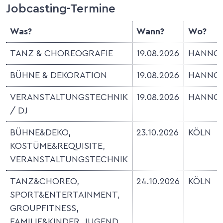
Jobcasting-Termine
Was?
Wann?
Wo?
TANZ & CHOREOGRAFIE
19.08.2026
HANNO
BÜHNE & DEKORATION
19.08.2026
HANNO
VERANSTALTUNGSTECHNIK
19.08.2026
HANNO
/ DJ
BÜHNE&DEKO,
23.10.2026
KÖLN
KOSTÜME&REQUISITE,
VERANSTALTUNGSTECHNIK
TANZ&CHOREO,
24.10.2026
KÖLN
SPORT&ENTERTAINMENT,
GROUPFITNESS,
FAMILIE&KINDER, JUGEND,