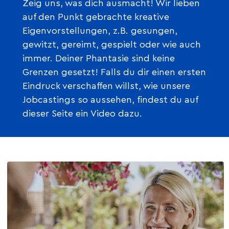
Zeig uns, was dich ausmacht! Wir lieben
auf den Punkt gebrachte kreative
Eigenvorstellungen, z.B. gesungen,
gewitzt, gereimt, gespielt oder wie auch
immer. Deiner Phantasie sind keine
Grenzen gesetzt! Falls du dir einen ersten
Eindruck verschaffen willst, wie unsere
Jobcastings so aussehen, findest du auf
dieser Seite ein Video dazu.