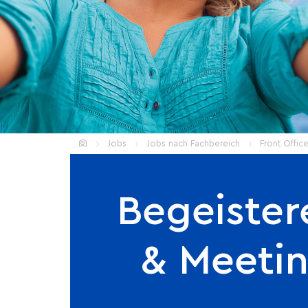
Home
Jobs
Jobs nach Fachbereich
Front Offic
Begeister
& Meeti