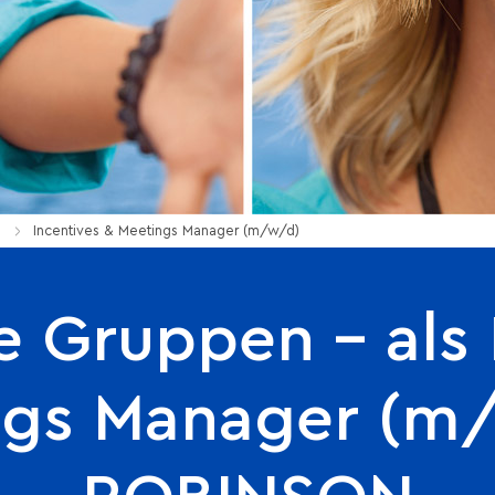
e
Incentives & Meetings Manager (m/w/d)
e Gruppen – als 
ngs Manager (m/