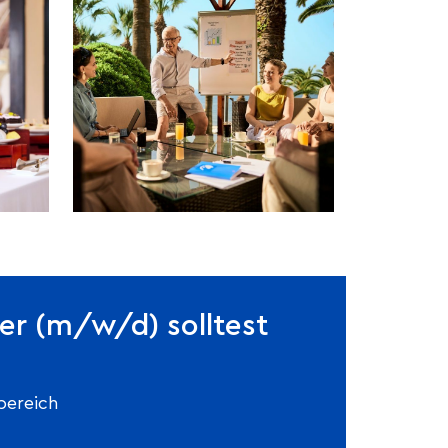
er (m/w/d) solltest
sbereich