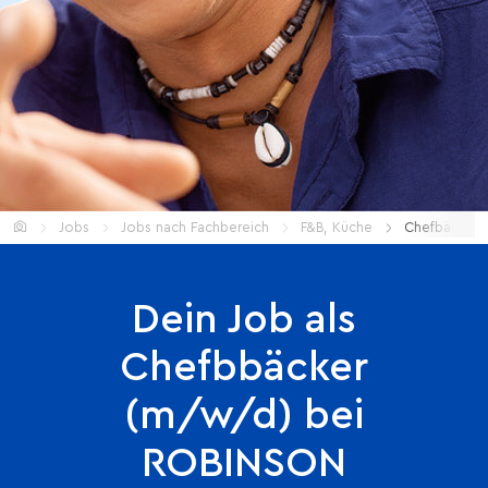
Home
Jobs
Jobs nach Fachbereich
F&B, Küche
Chefbäcker 
Dein Job als
Chefbbäcker
(m/w/d) bei
ROBINSON