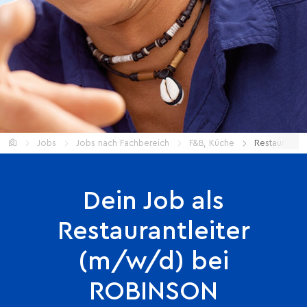
Home
Jobs
Jobs nach Fachbereich
F&B, Küche
Restaurantle
Dein Job als
Restaurantleiter
(m/w/d) bei
ROBINSON