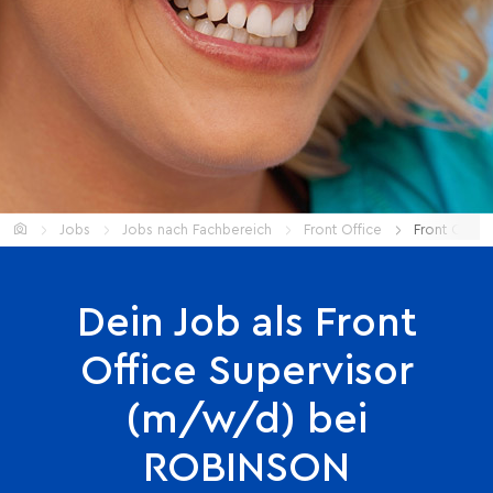
Home
Jobs
Jobs nach Fachbereich
Front Office
Front Offic
Dein Job als Front
Office Supervisor
(m/w/d) bei
ROBINSON